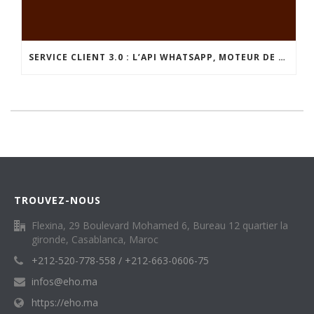
SERVICE CLIENT 3.0 : L’API WHATSAPP, MOTEUR DE LA FIDÉLISATION ET DU SERVICE COD AU MAROC
TROUVEZ-NOUS
Flexina, 29 Boulevard Mohamed 6, Bureau 12 quartier la
gironde, Casablanca, Maroc
+212-520-778-558 / +212-663-0606-75
infos@eho.ma
https://eho.ma