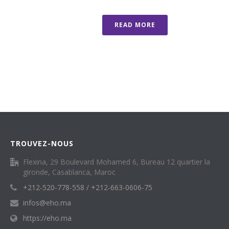
READ MORE
TROUVEZ-NOUS
Flexina, 29 Boulevard Mohamed 6, Bureau 12 quartier la
gironde, Casablanca, Maroc
+212-520-778-558 / +212-663-0606-75
infos@eho.ma
https://eho.ma