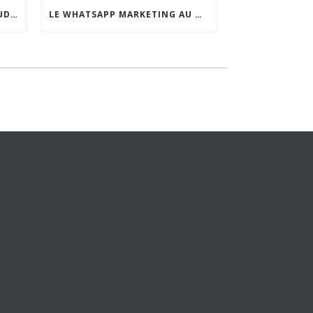
PARTENAIRE WHATSAPP CLOUD API AU MAROC
LE WHATSAPP MARKETING AU MAROC