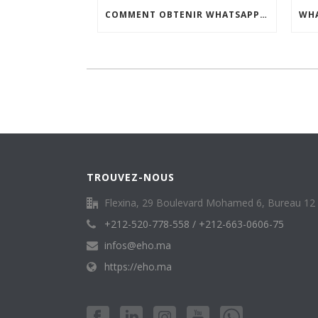
COMMENT OBTENIR WHATSAPP BUSINESS API AU MAROC : GUIDE COMPLET
TROUVEZ-NOUS
Flexina, 29 Boulevard Mohamed 6, Bureau 12 q
+212-520-778-558 / +212-663-0606-75
infos@eho.ma
https://eho.ma