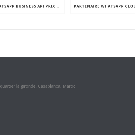
WHATSAPP BUSINESS API PRIX MAROC : TARIFS 2026 ET GUIDE COMPLET
uartier la gironde, Casablanca, Maroc