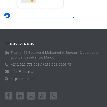
TROUVEZ-NOUS
Flexina, 29 Boulevard Mohamed 6, Bureau 12 quartier la
gironde, Casablanca, Maroc
+212-520-778-558 / +212-663-0606-75
infos@eho.ma
https://eho.ma