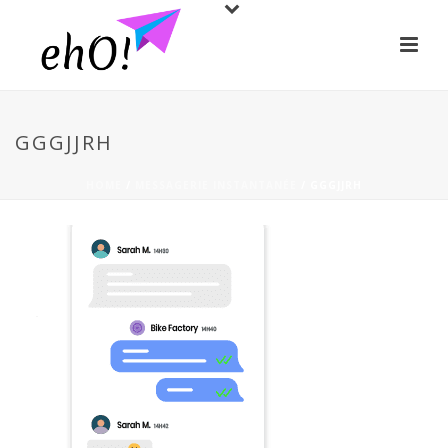
GGGJJRH
HOME
/
MESSAGERIE INSTANTANÉE
/ GGGJJRH