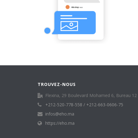
TROUVEZ-NOUS
Flexina, 29 Boulevard Mohamed 6, Bureau 12 q
+212-520-778-558 / +212-663-0606-75
infos@eho.ma
https://eho.ma