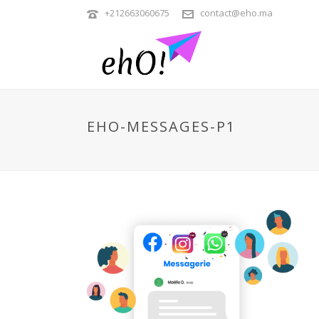
+212663060675
contact@eho.ma
EHO-MESSAGES-P1