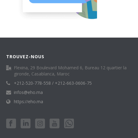
TROUVEZ-NOUS
Flexina, 29 Boulevard Mohamed 6, Bureau 12 quartier la
gironde, Casablanca, Maroc
+212-520-778-558 / +212-663-0606-75
infos@eho.ma
https://eho.ma