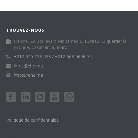
TROUVEZ-NOUS
Flexina, 29 Boulevard Mohamed 6, Bureau 12 quartier la
gironde, Casablanca, Maroc
+212-520-778-558 / +212-663-0606-75
infos@eho.ma
https://eho.ma
Politique de confidentialité