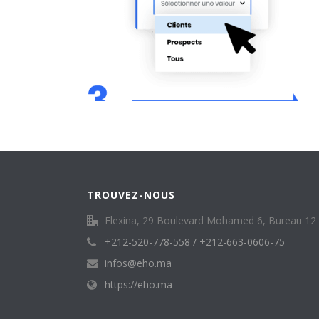
TROUVEZ-NOUS
Flexina, 29 Boulevard Mohamed 6, Bureau 12 q
+212-520-778-558 / +212-663-0606-75
infos@eho.ma
https://eho.ma