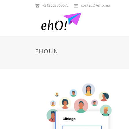
+212663060675
contact@eho.ma
EHOUN