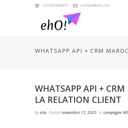
+212663060675
contact@eho.ma
WHATSAPP API + CRM MAROC
HOM
WHATSAPP API + CRM
LA RELATION CLIENT
By
eho
Posted
novembre 17, 2025
In
compagne Wh