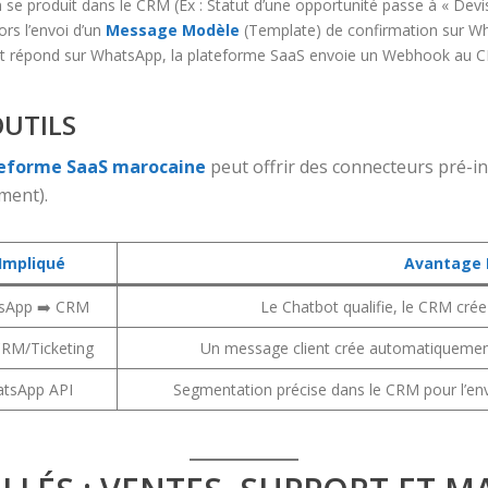
 se produit dans le CRM (Ex : Statut d’une opportunité passe à « Devi
rs l’envoi d’un
Message Modèle
(Template) de confirmation sur W
t répond sur WhatsApp, la plateforme SaaS envoie un Webhook au CRM p
OUTILS
eforme SaaS marocaine
peut offrir des connecteurs pré-i
ement).
Impliqué
Avantage 
sApp ➡️ CRM
Le Chatbot qualifie, le CRM crée l
RM/Ticketing
Un message client crée automatiqueme
tsApp API
Segmentation précise dans le CRM pour l’envo