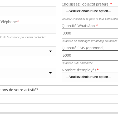
Choisissez l'objectif préféré
*
Veuillez choisissez le pack le plus convenab
Téléphone
*
Quantité WhatsApp
*
° de téléphone pour vous contacter
Quantité de Massages WhatsApp souhaitée
Quantité SMS (optionnel)
Quantité SMS souhaitée
Nombre d'employés
*
lons de votre activité?