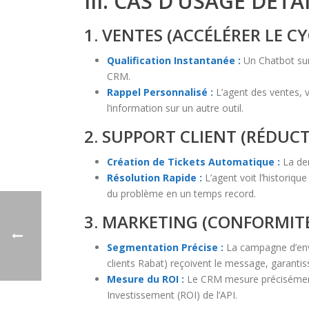
III. CAS D’USAGE DÉT
1. VENTES (ACCÉLÉRER LE CY
Qualification Instantanée :
Un Chatbot sur 
CRM.
Rappel Personnalisé :
L’agent des ventes, v
l’information sur un autre outil.
2. SUPPORT CLIENT (RÉDUC
Création de Tickets Automatique :
La dem
Résolution Rapide :
L’agent voit l’historiq
du problème en un temps record.
3. MARKETING (CONFORMITÉ 
Segmentation Précise :
La campagne d’envoi
clients Rabat) reçoivent le message, garantis
Mesure du ROI :
Le CRM mesure précisément 
Investissement (ROI) de l’API.