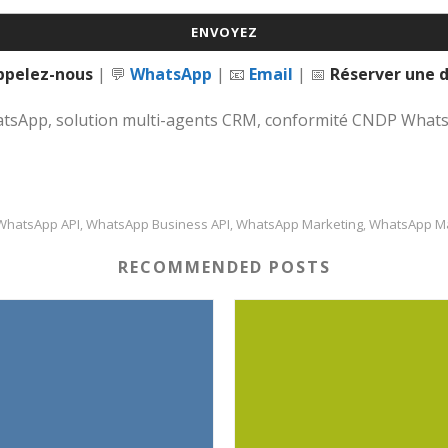
ppelez-nous
| 💬
WhatsApp
| 📧
Email
| 📅
Réserver une
WhatsApp, solution multi-agents CRM, conformité CNDP Wha
WhatsApp API
WhatsApp Business API
WhatsApp Marketing
WhatsApp M
,
,
,
RECOMMENDED POSTS