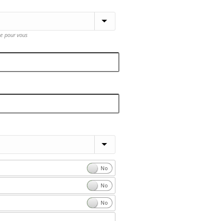
le pour vous
Yes
No
Yes
No
Yes
No