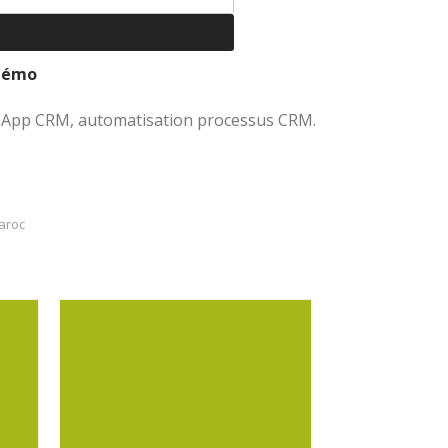
 démo
tsApp CRM, automatisation processus CRM.
aroc