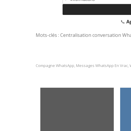
📞
A
Mots-clés : Centralisation conversation 
Compagne WhatsApp
Messages WhatsApp En Vrac
,
,