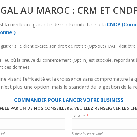
ÉGAL AU MAROC : CRM ET CND
t la meilleure garantie de conformité face à la
CNDP (Commi
sonnel)
.
strer si le client exerce son droit de retrait (Opt-out). L’API doit ê
 lieu où la preuve du consentement (Opt-in) est stockée, répondant à
nt des données.
 visant l’efficacité et la croissance sans compromettre la qu
n’est plus une option, mais le standard de la gestion de la re
COMMANDER POUR LANCER VOTRE BUSINESS
PELÉ PAR UN DE NOS CONSEILLERS, VEUILLEZ RENSEIGNER LES C
La ville
*
ial
Ecrivez ici votre ville?