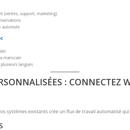
t (ventes, support, marketing)
nversations
e autorisée
oc
lais
ja marocain
plusieurs langues
ERSONNALISÉES : CONNECTEZ 
s systèmes existants crée un flux de travail automatisé qui 
S