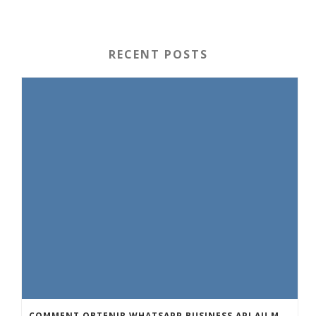
RECENT POSTS
COMMENT OBTENIR WHATSAPP BUSINESS API AU MAROC : GUIDE COMPLET