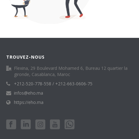
TROUVEZ-NOUS
Flexina, 29 Boulevard Mohamed 6, Bureau 12 quartier la
gironde, Casablanca, Maroc
+212-520-778-558 / +212-663-0606-75
infos@eho.ma
https://eho.ma