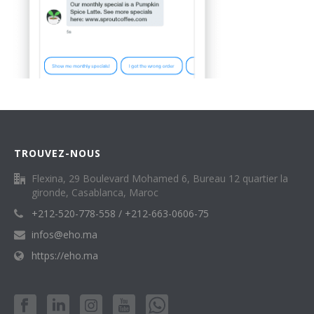
TROUVEZ-NOUS
Flexina, 29 Boulevard Mohamed 6, Bureau 12 quartier la
gironde, Casablanca, Maroc
+212-520-778-558 / +212-663-0606-75
infos@eho.ma
https://eho.ma