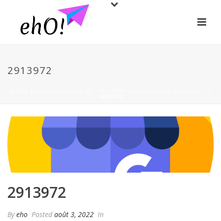
2913972
HOME
/
LA PLATEFORME N° 1 DE MARKETING DIGITAL AU MAROC
/
2913972
2913972
By
eho
Posted
août 3, 2022
In