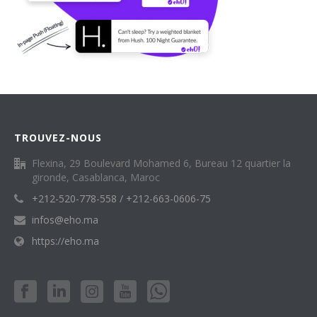
TROUVEZ-NOUS
Flexina, 29 Boulevard Mohamed 6, Bureau 12 quartier la
gironde, Casablanca, Maroc
+212-520-778-558 / +212-663-0606-75
infos@eho.ma
https://eho.ma