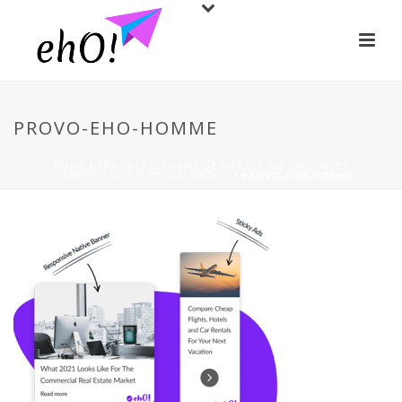
PROVO-EHO-HOMME
HOME
/
EHO! PLATEFORME DE MARKETING DIGITAL ET
COMMUNICATION N°1 AU MAROC
/ PROVO-EHO-HOMME