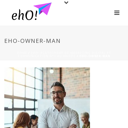
EHO-OWNER-MAN
HOME
/
EHO! PLATEFORME DE MARKETING DIGITAL ET
COMMUNICATION N°1 AU MAROC
/ EHO-OWNER-MAN