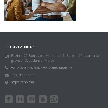
TROUVEZ-NOUS
Flexina, 29 Boulevard Mohamed 6, Bureau 12 quartier la
gironde, Casablanca, Maroc
+212-520-778-558 / +212-663-0606-75
infos@eho.ma
https://eho.ma