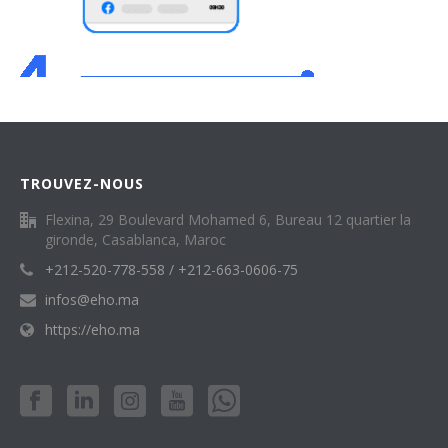
TROUVEZ-NOUS
Flexina, 29 Boulevard Mohamed 6, Bureau 12 quartier la
gironde, Casablanca, Maroc
+212-520-778-558 / +212-663-0606-75
infos@eho.ma
https://eho.ma