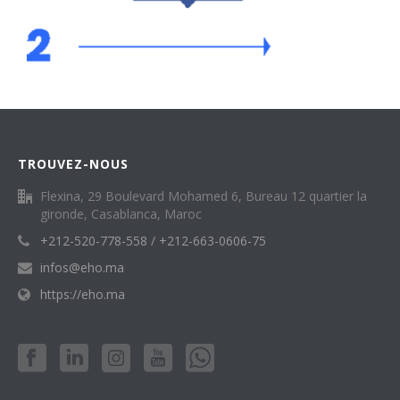
TROUVEZ-NOUS
Flexina, 29 Boulevard Mohamed 6, Bureau 12 quartier la
gironde, Casablanca, Maroc
+212-520-778-558 / +212-663-0606-75
infos@eho.ma
https://eho.ma