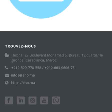
TROUVEZ-NOUS
Flexina, 29 Boulevard Mohamed 6, Bureau 12 quartier la
gironde, Casablanca, Maroc
+212-520-778-558 / +212-663-0606-75
infos@eho.ma
https://eho.ma