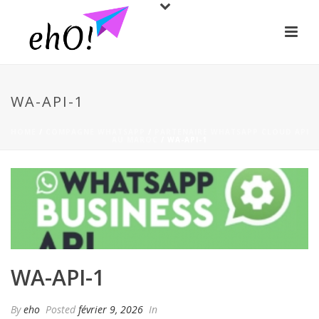
WA-API-1
HOME
/
COMPAGNE WHATSAPP
/
PARTENAIRE WHATSAPP CLOUD API
AU MAROC
/ WA-API-1
WA-API-1
By
eho
Posted
février 9, 2026
In